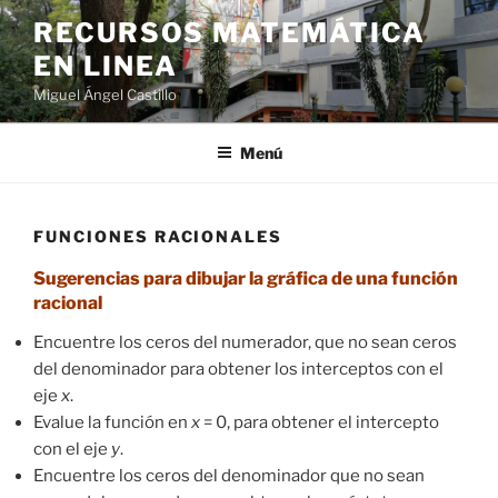
Saltar
RECURSOS MATEMÁTICA
al
EN LINEA
contenido
Miguel Ángel Castillo
Menú
FUNCIONES RACIONALES
Sugerencias para dibujar la gráfica de una función
racional
Encuentre los ceros del numerador, que no sean ceros
del denominador para obtener los interceptos con el
eje
x
.
Evalue la función en
x
= 0, para obtener el intercepto
con el eje
y
.
Encuentre los ceros del denominador que no sean