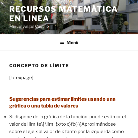
Saltar
RECURSOS MATEMÁTICA
al
EN LINEA
contenido
Miguel Ángel Castillo
Menú
CONCEPTO DE LÍMITE
[latexpage]
Sugerencias para estimar límites usando una
gráfica o una tabla de valores
Si dispone de la gráfica de la función, puede estimar el
valor del límite\[ \lim_{x\to c}f(x) \]Aproximándose
sobre el eje
x
al valor de
c
tanto por la izquierda como